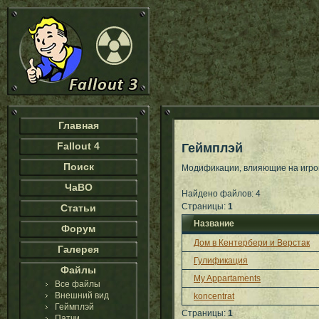
Главная
Fallout 4
Геймплэй
Поиск
Модификации, влияющие на игро
ЧаВО
Найдено файлов: 4
Страницы:
1
Статьи
Название
Форум
Дом в Кентербери и Верстак
Галерея
Гулификация
Файлы
My Appartaments
Все файлы
Внешний вид
koncentrat
Геймплэй
Страницы:
1
Патчи