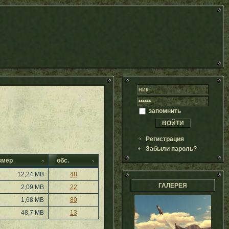
запомнить
Регистрация
Забыли пароль?
змер
обс.
12,24 MB
48
ГАЛЕРЕЯ
2,09 MB
22
1,68 MB
80
48,7 MB
13