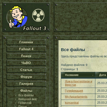
Главная
Fallout 4
Все файлы
Поиск
Здесь представлены файлы из все
ЧаВО
Найдено файлов: 9
Страницы:
1
Статьи
Название
Дата
Форум
Дом в Кентербери и
25.03.
Галерея
Верстак
Файлы
Гулификация
25.03.
Все файлы
My Appartaments
25.03.
Внешний вид
koncentrat
25.03.
Геймплэй
Патчи