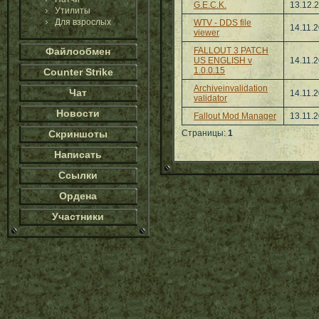
G.E.C.K.
13.12.
Утилиты
Для взрослых
WTV - DDS file
14.11.
viewer
Файлообмен
FALLOUT 3 PATCH
US ENGLISH v
14.11.
1.0.0.15
Counter Strike
Archiveinvalidation
Чат
14.11.
validator
Новости
Fallout Mod Manager
13.11.
Скриншоты
Страницы:
1
Написать
Ссылки
Ордена
Участники