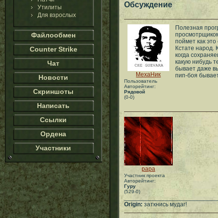
Обсуждение
Утилиты
Для взрослых
Полезная прогр
Файлообмен
просмотрщиком 
поймет как это
Кстате народ. 
Counter Strike
когда сохраня
какую нибудь т
Чат
бывает даже вы
МехаНик
пип-боя бывает
Новости
Пользователь
Авторейтинг:
Скриншоты
Рядовой
(0-0)
Написать
Ссылки
Ордена
Участники
papa
Участник проекта
Авторейтинг:
Гуру
(529-0)
___________________________
Origin:
заткнись мудаг!