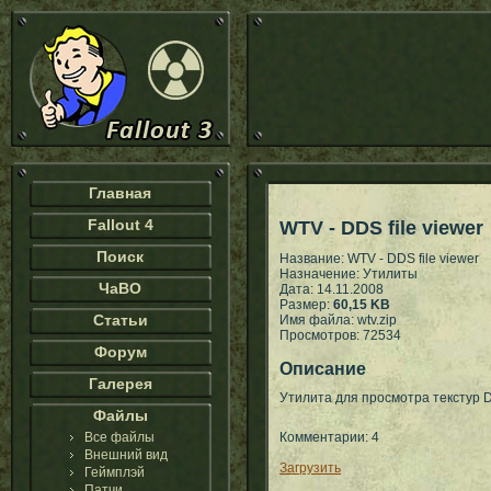
Главная
Fallout 4
WTV - DDS file viewer
Поиск
Название: WTV - DDS file viewer
Назначение: Утилиты
ЧаВО
Дата: 14.11.2008
Размер:
60,15 KB
Статьи
Имя файла: wtv.zip
Просмотров: 72534
Форум
Описание
Галерея
Утилита для просмотра текстур 
Файлы
Все файлы
Комментарии: 4
Внешний вид
Загрузить
Геймплэй
Патчи