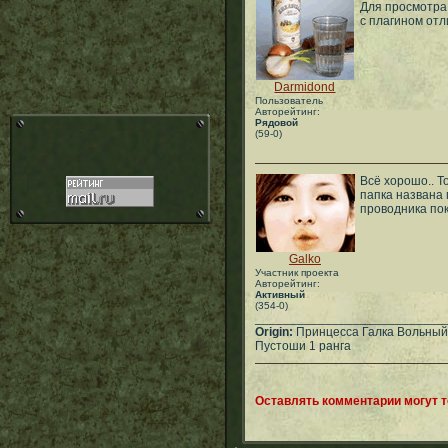
Для просмотра
с плагином от
Darmidond
Пользователь
Авторейтинг:
Рядовой
(59-0)
Всё хорошо.. Т
папка названа 
проводника пок
Galko
Участник проекта
Авторейтинг:
Активный
(354-0)
___________________________
Origin:
Принцесса Галка Вольный
Пустоши 1 ранга
Оставлять комментарии могут 