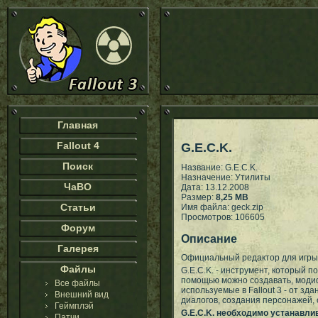
Главная
Fallout 4
G.E.C.K.
Поиск
Название: G.E.C.K.
Назначение: Утилиты
ЧаВО
Дата: 13.12.2008
Размер:
8,25 MB
Статьи
Имя файла: geck.zip
Просмотров: 106605
Форум
Описание
Галерея
Официальный редактор для игры F
Файлы
G.E.C.K. - инструмент, который п
помощью можно создавать, моди
Все файлы
используемые в Fallout 3 - от зд
Внешний вид
диалогов, создания персонажей, о
Геймплэй
G.E.C.K. необходимо устанавлива
Патчи