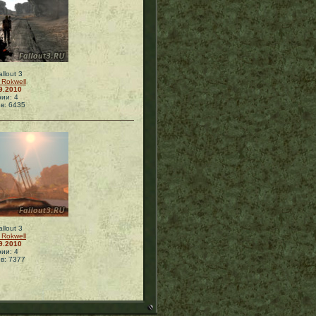
llout 3
 Rokwell
9.2010
ии: 4
в: 6435
llout 3
 Rokwell
9.2010
ии: 4
в: 7377