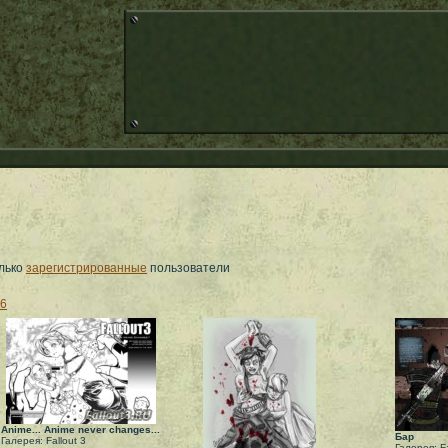
олько
зарегистрированные
пользователи
6
Anime... Anime never changes...
Бар
Галерея: Fallout 3
Галерея: Fa