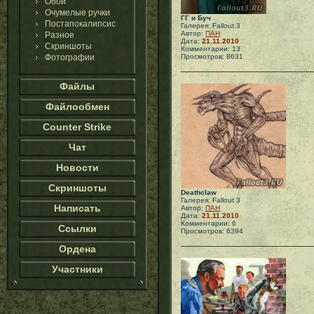
Обои
Очумелые ручки
ГГ и Буч
Постапокалипсис
Галерея: Fallout 3
Автор:
ПАН
Разное
Дата:
21.11.2010
Скриншоты
Комментарии: 13
Фотографии
Просмотров: 8631
Файлы
Файлообмен
Counter Strike
Чат
Новости
Скриншоты
Deathclaw
Галерея: Fallout 3
Написать
Автор:
ПАН
Дата:
21.11.2010
Комментарии: 6
Ссылки
Просмотров: 6394
Ордена
Участники