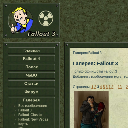
Главная
Галерея:
Fallout 3
Fallout 4
Галерея: Fallout 3
Поиск
Только скриншоты Fallout 3
ЧаВО
Добавлять изображения могут т
Статьи
Страницы:
1
2
3
4
5
6
7
8
...
13
...
2
Форум
Галерея
Все изображения
Fallout 3
Fallout: Classic
Fallout: New Vegas
Карты