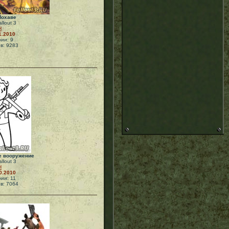
Мохаве
llout 3
Н
1.2010
ии: 9
в: 9283
е вооружение
llout 3
Н
0.2010
ии: 11
в: 7064