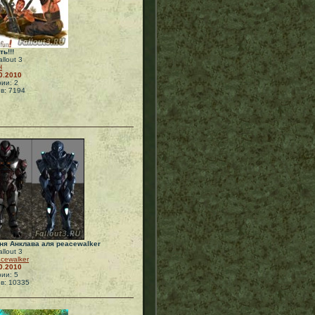
ь!!!
llout 3
Н
0.2010
ии: 2
в: 7194
ня Анклава аля peacewalker
llout 3
cewalker
0.2010
ии: 5
в: 10335