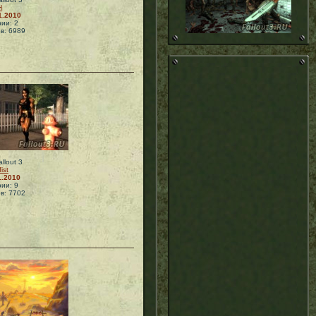
Н
1.2010
ии: 2
в: 6989
llout 3
fist
1.2010
ии: 9
в: 7702