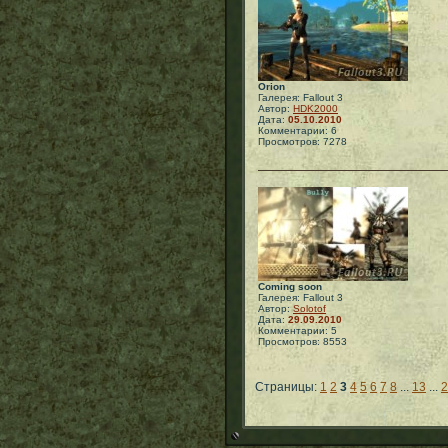
Orion
Галерея: Fallout 3
Автор:
HDK2000
Дата:
05.10.2010
Комментарии: 6
Просмотров: 7278
Coming soon
Галерея: Fallout 3
Автор:
Solotof
Дата:
29.09.2010
Комментарии: 5
Просмотров: 8553
Страницы:
1
2
3
4
5
6
7
8
...
13
...
2