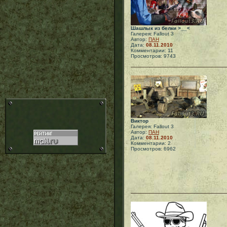
Шашлык из белки >__<
Галерея: Fallout 3
Автор:
ПАН
Дата:
08.11.2010
Комментарии: 11
Просмотров: 9743
Виктор
Галерея: Fallout 3
Автор:
ПАН
Дата:
08.11.2010
Комментарии: 2
Просмотров: 6962