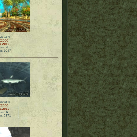
llout 3
K2000
0.2010
ии: 4
в: 6047
llout 3
K2000
0.2010
ии: 6
в: 6371