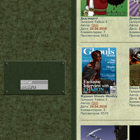
Дэд мороз!
Девуш
Галерея: Fallout 3
Галерея
Автор:
ПАН
Автор
Дата:
24.04.2010
Дата:
Комментарии: 7
Коммен
Просмотров: 6913
Просмо
Elven 
Галерея
Автор
Журнал Ghouls Monthly
Дата:
Галерея: Fallout 3
Коммен
Автор:
ПАН
Просмо
Дата:
24.04.2010
Комментарии: 2
Просмотров: 6570