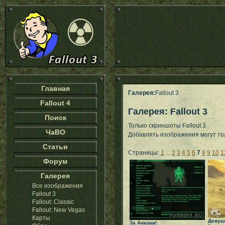
Главная
Галерея:
Fallout 3
Fallout 4
Галерея: Fallout 3
Поиск
Только скриншоты Fallout 3
ЧаВО
Добавлять изображения могут т
Статьи
Страницы:
1
...
2
3
4
5
6
7
8
9
10
1
Форум
Галерея
Все изображения
Fallout 3
Fallout: Classic
Fallout: New Vegas
Карты
Девуш
За Анклав!