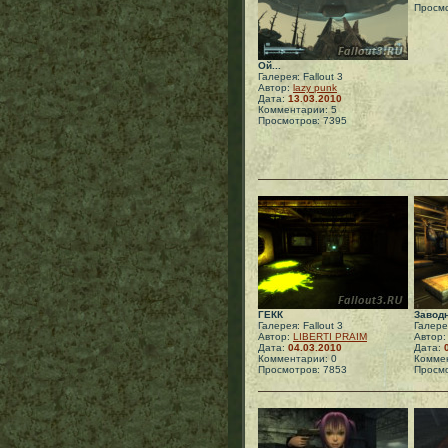
Просмо
Ой...
Галерея: Fallout 3
Автор:
lazy punk
Дата:
13.03.2010
Комментарии: 5
Просмотров: 7395
ГЕКК
Завод
Галерея: Fallout 3
Галерея
Автор:
LIBERTI PRAIM
Автор
Дата:
04.03.2010
Дата:
Комментарии: 0
Коммен
Просмотров: 7853
Просмо