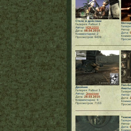
Стелс в действии
Мотоц
Галерея: Fallout 3
Галерея
Автор:
HDK2000
Автор
Дата:
08.04.2010
Дата:
Комментарии: 2
Коммен
Просмотров: 9409
Просмо
Пип-Б
Двойник
Аматы
Галерея: Fallout 3
Галерея
Автор:
Электрик
Автор
Дата:
28.03.2010
Дата:
Комментарии: 6
Коммен
Просмотров: 7163
Просмо
Тамож
Галерея
Автор
Дата:
Коммен