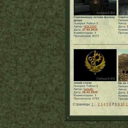
Сореваикуру котова фукану
Спрят
деару
Галерея
Галерея: Fallout 3
Автор
Автор:
HDK2000
Дата:
Дата:
27.02.2010
Коммен
Комментарии: 4
Просмо
Просмотров: 8070
знамя стали
Не на 
Галерея: Fallout 3
Галерея
Автор:
paladin
Автор
Дата:
26.02.2010
Дата:
Комментарии: 3
Коммен
Просмотров: 6763
Просмо
Страницы:
1
...
2
3
4
5
6
7
8
9
10
1