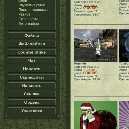
Обои
Галерея
Галерея: Fallout 3
Автор
Очумелые ручки
Автор:
lazy punk
Дата:
Дата:
08.05.2010
Постапокалипсис
Коммен
Комментарии: 7
Просмо
Разное
Просмотров: 9307
Скриншоты
Фотографии
Файлы
Файлообмен
Counter Strike
Чат
Hummer
Totalis
Галерея: Fallout 3
Галерея
Новости
Автор:
HDK2000
Автор
Дата:
02.05.2010
Дата:
Комментарии: 9
Коммен
Скриншоты
Просмотров: 8710
Просмо
Написать
Ссылки
Ордена
Участники