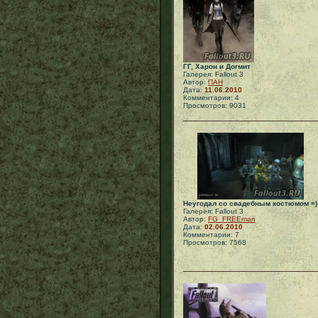
ГГ, Харон и Догмит
Галерея: Fallout 3
Автор:
ПАН
Дата:
11.06.2010
Комментарии: 4
Просмотров: 9031
Неугодал со свадебным костюмом =)
Галерея: Fallout 3
Автор:
FG_FREEman
Дата:
02.06.2010
Комментарии: 7
Просмотров: 7568