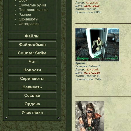
Обои
Автор:
кандагар
Очумелые ручки
Дата:
11.07.2010
Комментарии: 3
Постапокалипсис
Просмотров: 8038
Разное
Скриншоты
Фотографии
Файлы
Файлообмен
Counter Strike
Чат
Кризис
Галерея: Fallout 3
Новости
Автор:
lazy punk
Дата:
01.07.2010
Комментарии: 10
Скриншоты
Просмотров: 7592
Написать
Ссылки
Ордена
Участники