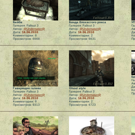
Бейба
Банда блохастого рэкса
УП
Галерея: Fallout 3
Галерея: Fallout 3
Га
Автор:
@Undertaker@
Автор:
@Undertaker@
Ав
Дата:
16.06.2010
Дата:
16.06.2010
Да
Комментарии: 6
Комментарии: 2
Ко
Просмотров: 6668
Просмотров: 6631
Пр
Бр
Га
Ав
Да
Гаварящая галава
Ghoul style
Ко
Галерея: Fallout 3
Галерея: Fallout 3
Пр
Автор:
@Undertaker@
Автор:
@Undertaker@
Дата:
16.06.2010
Дата:
16.06.2010
Комментарии: 8
Комментарии: 2
Просмотров: 9313
Просмотров: 6723