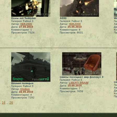
Drone mit Teddybär
AS50
W
Галерея: Fallout 3
Галерея: Fallout 3
Га
Автор:
HDK2000
Автор:
HDK2000
Ав
Дата:
27.05.2010
Дата:
25.05.2010
Да
Комментарии: 1
Комментарии: 8
Ко
Просмотров: 7324
Просмотров: 8631
Пр
симсы посещают мир фоллаут 3
Галерея: Fallout 3
си
Автор:
LIBERTI PRAIM
Ночная полицыя
Га
Дата:
15.05.2010
Галерея: Fallout 3
Ав
Комментарии: 7
Автор:
Khokon
Да
Просмотров: 7659
Дата:
22.05.2010
Ко
Комментарии: 4
Пр
Просмотров: 7292
..
16
...
26