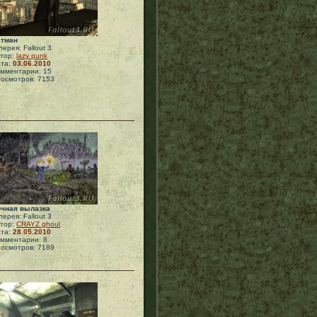
этман
лерея: Fallout 3
тор:
lazy punk
та:
03.06.2010
мментарии: 15
осмотров: 7153
чная вылазка
лерея: Fallout 3
тор:
CRAYZ ghoul
та:
28.05.2010
мментарии: 8
осмотров: 7189