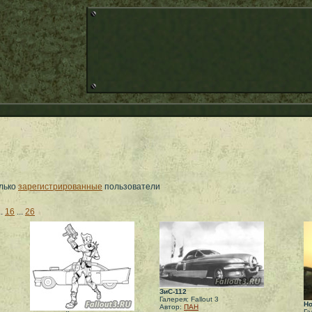
олько
зарегистрированные
пользователи
..
16
...
26
ЗиС-112
Галерея: Fallout 3
Но
Автор:
ПАН
Га