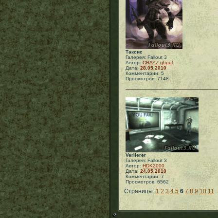
Таксис
Галерея: Fallout 3
Автор:
CRAYZ ghoul
Дата:
28.05.2010
Комментарии: 5
Просмотров: 7148
Verlierer
Галерея: Fallout 3
Автор:
HDK2000
Дата:
24.05.2010
Комментарии: 7
Просмотров: 6562
Страницы:
1
2
3
4
5
6
7
8
9
10
11
.