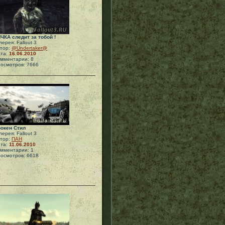
ЧКА следит за тобой !
лерея: Fallout 3
тор:
@Undertaker@
та:
16.06.2010
мментарии: 8
осмотров: 7666
окен Стил
лерея: Fallout 3
тор:
ПАН
та:
11.06.2010
мментарии: 1
осмотров: 6618