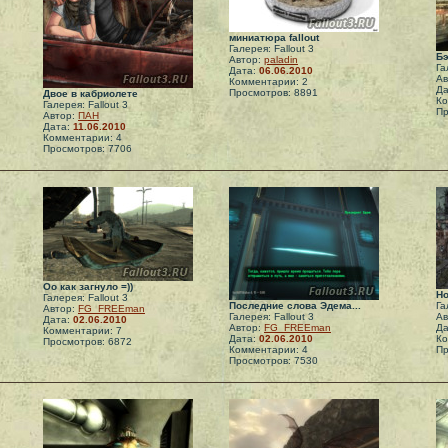
миниатюра fallout
Галерея: Fallout 3
Б
Автор:
paladin
Га
Дата:
06.06.2010
Ав
Комментарии: 2
Да
Просмотров: 8891
Двое в кабриолете
Ко
Галерея: Fallout 3
Пр
Автор:
ПАН
Дата:
11.06.2010
Комментарии: 4
Просмотров: 7706
Оо как загнуло =))
Но
Галерея: Fallout 3
Последние слова Эдема...
Га
Автор:
FG_FREEman
Галерея: Fallout 3
Ав
Дата:
02.06.2010
Автор:
FG_FREEman
Да
Комментарии: 7
Дата:
02.06.2010
Ко
Просмотров: 6872
Комментарии: 4
Пр
Просмотров: 7530