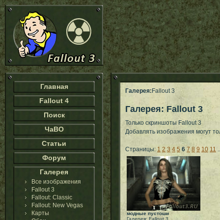
Главная
Галерея:
Fallout 3
Fallout 4
Галерея: Fallout 3
Поиск
Только скриншоты Fallout 3
ЧаВО
Добавлять изображения могут т
Статьи
Страницы:
1
2
3
4
5
6
7
8
9
10
11
.
Форум
Галерея
Все изображения
Fallout 3
Fallout: Classic
Fallout: New Vegas
Карты
модные пустоши
Галерея: Fallout 3