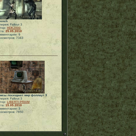
rench
лерея: Fallout 3
тор:
HDK2000
та:
25.05.2010
мментарии: 9
осмотров: 7343
мсы посещают мир фоллаут 3
лерея: Fallout 3
тор:
LIBERTI PRAIM
та:
15.05.2010
мментарии: 3
осмотров: 7650