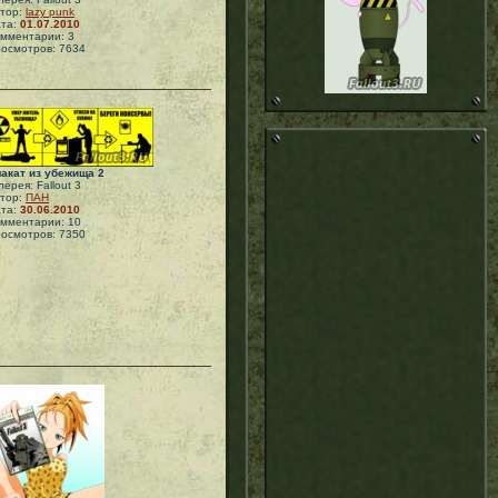
тор:
lazy punk
та:
01.07.2010
мментарии: 3
осмотров: 7634
акат из убежища 2
лерея: Fallout 3
тор:
ПАН
та:
30.06.2010
мментарии: 10
осмотров: 7350