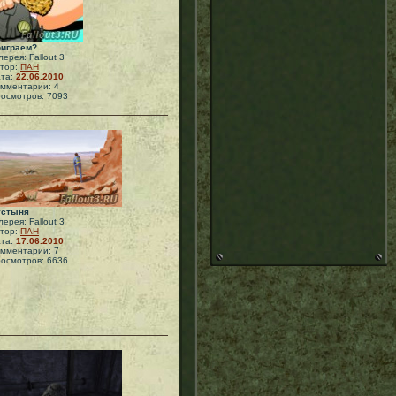
играем?
лерея: Fallout 3
тор:
ПАН
та:
22.06.2010
мментарии: 4
осмотров: 7093
устыня
лерея: Fallout 3
тор:
ПАН
та:
17.06.2010
мментарии: 7
осмотров: 6636