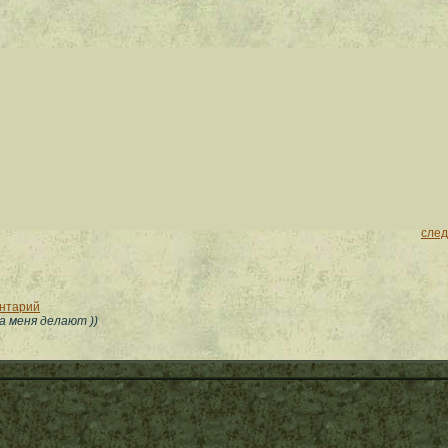
сле
ентарий
а меня делают ))