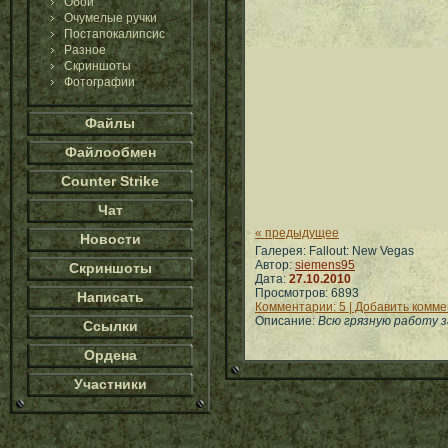
Обои
Очумелые ручки
Постапокалипсис
Разное
Скриншоты
Фотографии
Файлы
Файлообмен
Counter Strike
Чат
« предыдущее
Новости
Галерея: Fallout: New Vegas
Автор:
siemens95
Скриншоты
Дата:
27.10.2010
Просмотров: 6893
Написать
Комментарии: 5 | Добавить комм
Описание:
Всю грязную работу з
Ссылки
Ордена
Участники