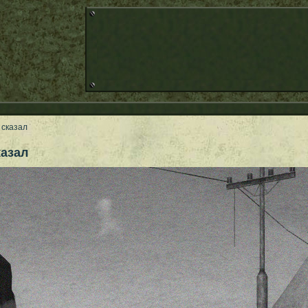
 сказал
казал