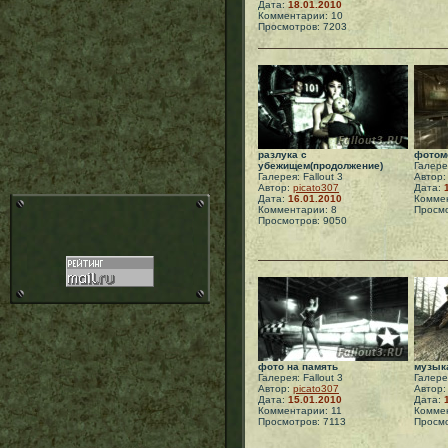
Дата:
18.01.2010
Комментарии: 10
Просмотров: 7203
разлука с
фотом
убежищем(продолжение)
Галерея
Галерея: Fallout 3
Автор
Автор:
picato307
Дата:
Дата:
16.01.2010
Коммен
Комментарии: 8
Просмо
Просмотров: 9050
фото на память
музык
Галерея: Fallout 3
Галерея
Автор:
picato307
Автор
Дата:
15.01.2010
Дата:
Комментарии: 11
Коммен
Просмотров: 7113
Просмо