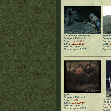
не пустишь говоришь?
Класик
Галерея: Fallout 3
Галерея
Автор:
picato307
Автор
Дата:
11.01.2010
Дата:
Комментарии: 6
Коммен
Просмотров: 7167
Просмо
Двое
Галерея: Fallout 3
Чёрна
Автор:
ПАН
Галерея
Дата:
10.01.2010
Автор
Комментарии: 9
Дата:
Просмотров: 7853
Коммен