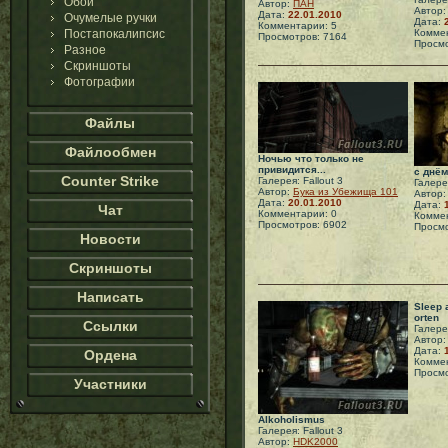
Обои
Автор:
ПАН
Автор
Дата:
22.01.2010
Очумелые ручки
Дата:
Комментарии: 5
Постапокалипсис
Коммен
Просмотров: 7164
Просмо
Разное
Скриншоты
Фотографии
Файлы
Файлообмен
Ночью что только не
привидится...
с днём
Counter Strike
Галерея: Fallout 3
Галерея
Автор:
Бука из Убежища 101
Автор
Дата:
20.01.2010
Дата:
Чат
Комментарии: 0
Коммен
Просмотров: 6902
Просмо
Новости
Скриншоты
Написать
Sleep 
orten
Ссылки
Галерея
Автор
Дата:
Ордена
Коммен
Просмо
Участники
Alkoholismus
Галерея: Fallout 3
Автор:
HDK2000