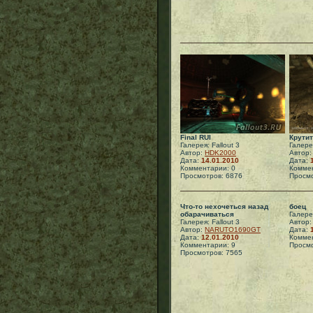
Final RUI
Крутит
Галерея: Fallout 3
Галерея
Автор:
HDK2000
Автор
Дата:
14.01.2010
Дата:
Комментарии: 0
Коммен
Просмотров: 6876
Просмо
Что-то нехочеться назад
боец
обарачиваться
Галерея
Галерея: Fallout 3
Автор
Автор:
NARUTO1690GT
Дата:
Дата:
12.01.2010
Коммен
Комментарии: 9
Просмо
Просмотров: 7565