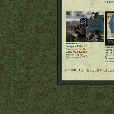
Просмо
анклавцы
Галерея: Fallout 3
календ
Автор:
picato307
Галерея
Дата:
09.01.2010
Автор
Комментарии: 10
Дата:
Просмотров: 7911
Коммен
Просмо
Страницы:
1
...
5
6
7
8
9
10
11
12