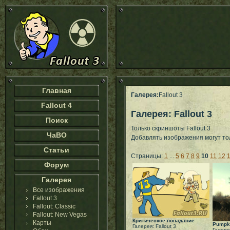
Главная
Галерея:
Fallout 3
Fallout 4
Галерея: Fallout 3
Поиск
Только скриншоты Fallout 3
ЧаВО
Добавлять изображения могут т
Статьи
Страницы:
1
...
5
6
7
8
9
10
11
12
Форум
Галерея
Все изображения
Fallout 3
Fallout: Classic
Fallout: New Vegas
Критическое попадание
Карты
Pumpk
Галерея: Fallout 3
Галерея